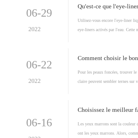
Qu'est-ce que l'eye-line
06-29
Utilisez-vous encore l'eye-liner li
2022
eye-liners activés par l'eau. Cette
utilisée pour créer une gamme de l
détails.
Comment choisir le bon 
06-22
Pour les peaux foncées, trouver le 
2022
claire peuvent sembler ternes sur v
foncées. Cet article contient des 
Choisissez le meilleur f
06-16
Les yeux marrons sont la couleur d
ont les yeux marrons. Alors, comme