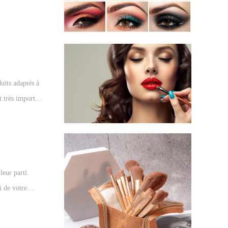
er à trouver les
uits adaptés à
t très important
ticle vous
age qui
leur parti.
i de votre
peut vous