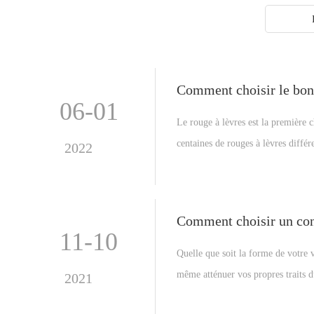
Comment choisir le bon 
06-01
Le rouge à lèvres est la première c
centaines de rouges à lèvres différe
2022
écrasant. Alors, comment choisir l
couleur de lèvre en fonction de vot
Comment choisir un con
11-10
Quelle que soit la forme de votre 
même atténuer vos propres traits du
2021
comment pouvons-nous choisir celui