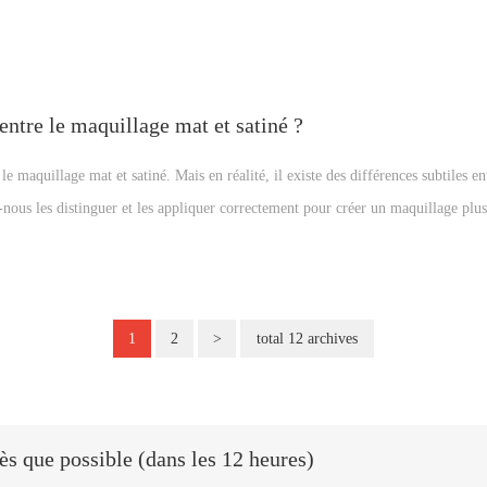
 entre le maquillage mat et satiné ?
e maquillage mat et satiné. Mais en réalité, il existe des différences subtiles en
ous les distinguer et les appliquer correctement pour créer un maquillage plus 
onseils utiles.
1
2
>
total 12 archives
s que possible (dans les 12 heures)