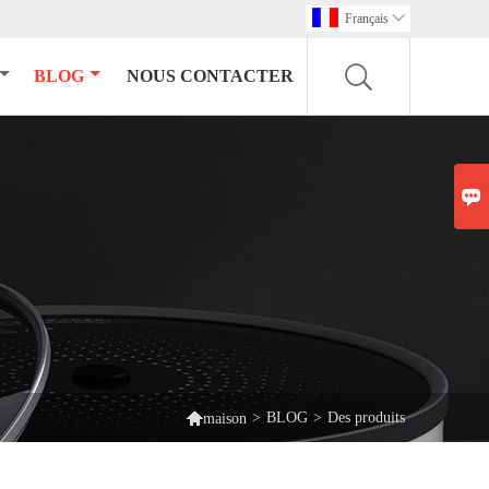
Français

BLOG
NOUS CONTACTER


>
BLOG
>
Des produits
maison