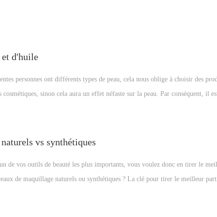
onseils. Lisez la suite pour quelques conseils et astuces pratiques pour vous aid
ières à associer aux yeux marrons.
et d'huile
ntes personnes ont différents types de peau, cela nous oblige à choisir des prod
 cosmétiques, sinon cela aura un effet néfaste sur la peau. Par conséquent, il es
ue adapté aux différents types de peau et de les distinguer correctement. Cet ar
étiques à base d'eau et d'huile, si vous ne savez pas comment choisir le maquill
 cliquez ici !
naturels vs synthétiques
n de vos outils de beauté les plus importants, vous voulez donc en tirer le meil
eaux de maquillage naturels ou synthétiques ? La clé pour tirer le meilleur part
ge est de comprendre ce que chaque type de pinceau fait le mieux. Cet article 