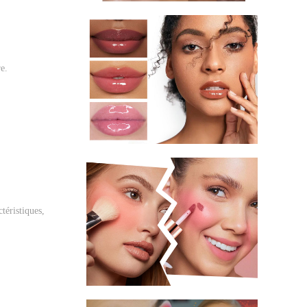
re.
téristiques,