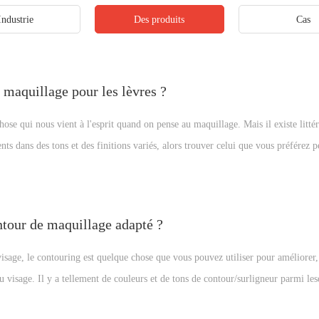
Industrie
Des produits
Cas
maquillage pour les lèvres ?
hose qui nous vient à l'esprit quand on pense au maquillage. Mais il existe litté
nts dans des tons et des finitions variés, alors trouver celui que vous préférez p
e bon maquillage pour les lèvres ? Cet article vous apprendra comment choisir 
re teint, de votre tenue et de l'occasion.
tour de maquillage adapté ?
visage, le contouring est quelque chose que vous pouvez utiliser pour améliorer,
 visage. Il y a tellement de couleurs et de tons de contour/surligneur parmi lesq
 qui convient à nos besoins spécifiques ? teint ? Voici quelques conseils pour 