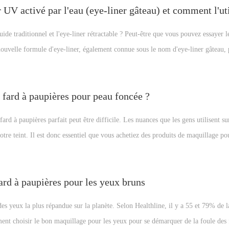
r UV activé par l'eau (eye-liner gâteau) et comment l'uti
quide traditionnel et l'eye-liner rétractable ? Peut-être que vous pouvez essayer 
 nouvelle formule d'eye-liner, également connue sous le nom d'eye-liner gâteau, 
ooks très pigmentés et accrocheurs. Vouloir en savoir davantage? Lire la suite p
fard à paupières pour peau foncée ?
fard à paupières parfait peut être difficile. Les nuances que les gens utilisent s
otre teint. Il est donc essentiel que vous achetiez des produits de maquillage po
conseils fantastiques pour vous donner le meilleur maquillage pour les peaux fon
ard à paupières pour les yeux bruns
es yeux la plus répandue sur la planète. Selon Healthline, il y a 55 et 79% de 
nt choisir le bon maquillage pour les yeux pour se démarquer de la foule des f