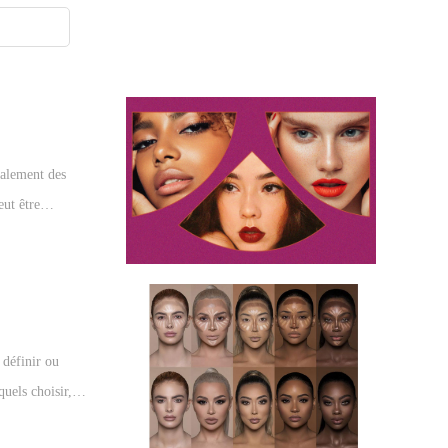
ralement des
eut être
la bonne
 définir ou
uels choisir,
obtenir un