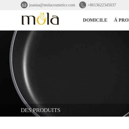


joanna@molacosmetics.com
+8613622345037
DOMICILE
À PRO
DES PRODUITS