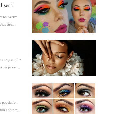
liser ?
les nouveaux
peut être
our tous les
ur une peau plus
ur les peaux
cées.
la population
illes brunes ?