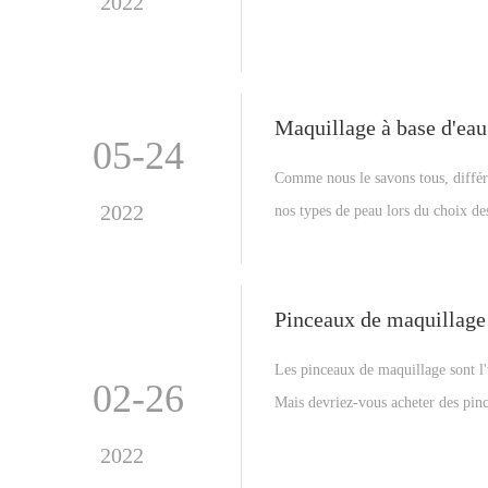
2022
Cet article vous donnera quelques c
meilleures couleurs de fard à paup
Maquillage à base d'eau 
05-24
Comme nous le savons tous, différe
2022
nos types de peau lors du choix des
de choisir le bon matériel cosmétiq
présentera trois catégories de cosm
convient à votre type de peau, allez
Pinceaux de maquillage 
Les pinceaux de maquillage sont l'u
02-26
Mais devriez-vous acheter des pinc
collection de pinceaux de maquilla
2022
donner quelques conseils.