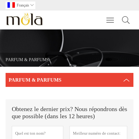
Français

Toggle main m
PARFUM & PARFUMS
PARFUM & PARFUMS
Obtenez le dernier prix? Nous répondrons dès
que possible (dans les 12 heures)