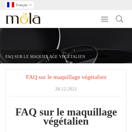
Français

Toggle main m
FAQ SUR LE MAQUILLAGE VÉGÉTALIEN
FAQ sur le maquillage végétalien
28-12-2021
FAQ sur le maquillage
végétalien